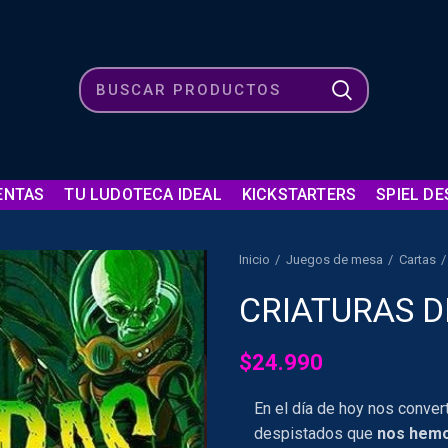
ENTAS
TU LUDOTECA IDEAL
KICKSTARTERS
SPIEL DE
Inicio
Juegos de mesa
Cartas
CRIATURAS DE
$
24.990
En el día de hoy nos conver
despistados que
nos hemo