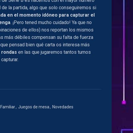
as de Serie B es hacernos con el mayor número
al de la partida, algo que solo conseguiremos si
ada en el momento idóneo para capturar el
venga
. ¡Pero tened mucho cuidado! Ya que no
binaciones de ellos) nos reportan los mismos
ras más débiles compensan su falta de fuerza
í que pensad bien qué carta os interesa más
 rondas
en las que jugaremos tantos turnos
capturar.
tidad
Familiar
,
Juegos de mesa
,
Novedades