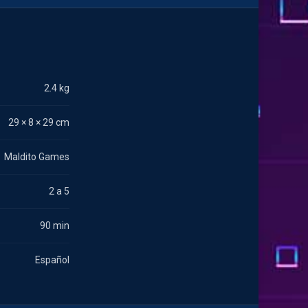
2.4 kg
29 × 8 × 29 cm
Maldito Games
2 a 5
90 min
Español