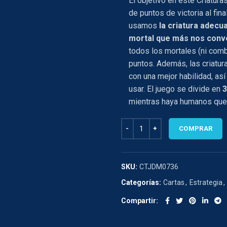
El objetivo en este Criatur
de puntos de victoria al fin
usamos
la criatura adecu
mortal que más nos con
todos los mortales (ni com
puntos. Además, las criatu
con una mejor habilidad, as
usar. El juego se divide en
3
mientras haya humanos que 
CRIATURAS DE SERIE TIPO B can
COMPRAR
SKU:
CTJDM0736
Categorías:
Cartas
,
Estrategia
,
Compartir