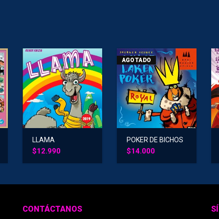
AGOTADO
LLAMA
POKER DE BICHOS
REAL
$
12.990
$
14.000
CONTÁCTANOS
S