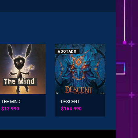
AGOTADO
THE MIND
DESCENT
Leyendas de
$
12.990
$
164.990
Tinieblas