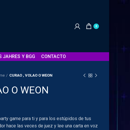
0
S JAHRES Y BGG
CONTACTO
ame
CURAO , VOLAO O WEON
AO O WEON
party game para ti y para los estúpidos de tus
dor hace las veces de juez y lee una carta en voz