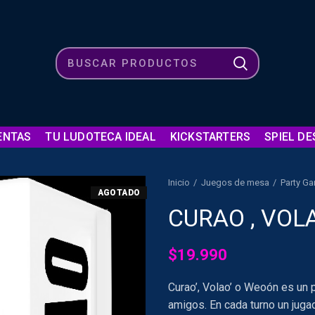
ENTAS
TU LUDOTECA IDEAL
KICKSTARTERS
SPIEL DE
Inicio
Juegos de mesa
Party G
AGOTADO
CURAO , VOL
$
19.990
Curao’, Volao’ o Weoón es un 
amigos. En cada turno un juga