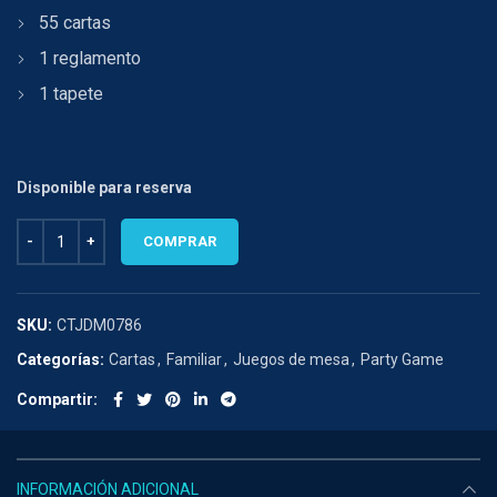
55 cartas
1 reglamento
1 tapete
Disponible para reserva
Explodding Kittens : El bien contra el mal cantidad
COMPRAR
SKU:
CTJDM0786
Categorías:
Cartas
,
Familiar
,
Juegos de mesa
,
Party Game
Compartir
INFORMACIÓN ADICIONAL