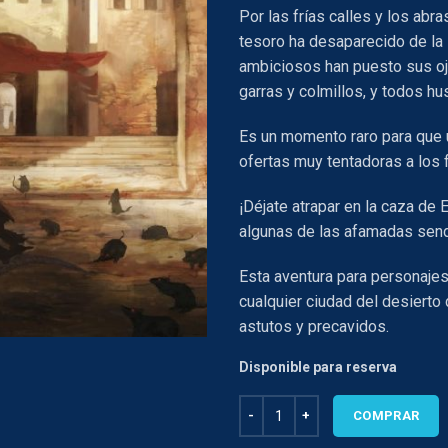
Por las frías calles y los abra
tesoro ha desaparecido de la 
ambiciosos han puesto sus oj
garras y colmillos, y todos h
Es un momento raro para que u
ofertas muy tentadoras a los 
¡Déjate atrapar en la caza de E
algunas de las afamadas sen
Esta aventura para personajes 
cualquier ciudad del desiert
astutos y precavidos.
Disponible para reserva
El gato y el ratón (Aventuras par
COMPRAR