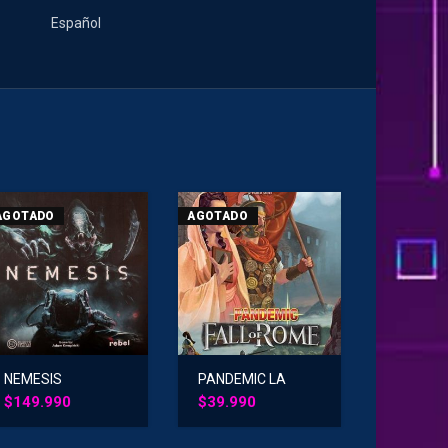
Español
AGOTADO
AGOTADO
NEMESIS
PANDEMIC LA
CAIDA DE ROMA
$
149.990
$
39.990