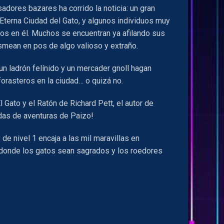
sadores bazares ha corrido la noticia: un gran
Eterna Ciudad del Gato, y algunos individuos muy
os en él. Muchos se encuentran ya afilando sus
usmean en pos de algo valioso y extraño.
n ladrón felínido y un mercader gnoll hagan
forasteros en la ciudad… o quizá no.
l Gato y el Ratón de Richard Pett, el autor de
das de aventuras de Paizo!
de nivel 1 encaja a las mil maravillas en
o donde los gatos sean sagrados y los roedores
a D&D 5a Edición) cantidad