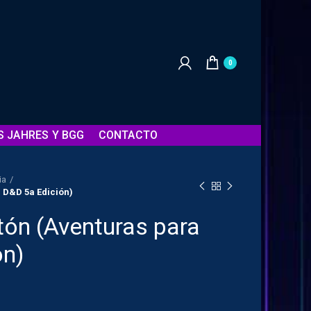
0
S JAHRES Y BGG
CONTACTO
ia
a D&D 5a Edición)
atón (Aventuras para
ón)