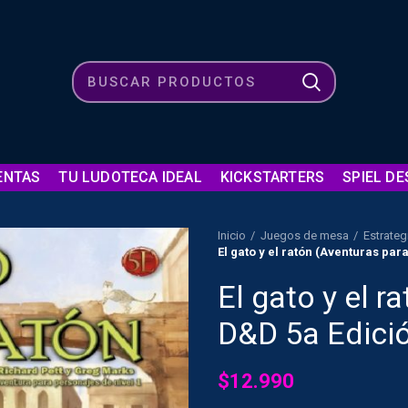
ENTAS
TU LUDOTECA IDEAL
KICKSTARTERS
SPIEL DE
Inicio
Juegos de mesa
Estrateg
El gato y el ratón (Aventuras par
El gato y el r
D&D 5a Edici
$
12.990