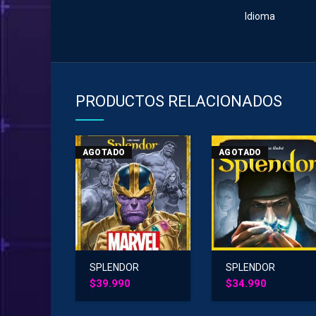
Idioma
PRODUCTOS RELACIONADOS
AGOTADO
AGOTADO
SPLENDOR
SPLENDOR
MARVEL
$
39.990
$
34.990