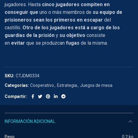
jugadores. Hasta
cinco jugadores compiten en
conseguir que
uno o más miembros de
su equipo de
prisioneros sean los primeros en escapar
del
castillo.
Otro de los jugadores está a cargo de los
guardias de la prisión
y
su objetivo
consiste
en
evitar
que se produzcan
fugas
de la misma.
SKU:
CTJDM0334
Categorías:
Cooperativo
,
Estrategia
,
Juegos de mesa
Compartir
INFORMACIÓN ADICIONAL
Peso
0.2 kg