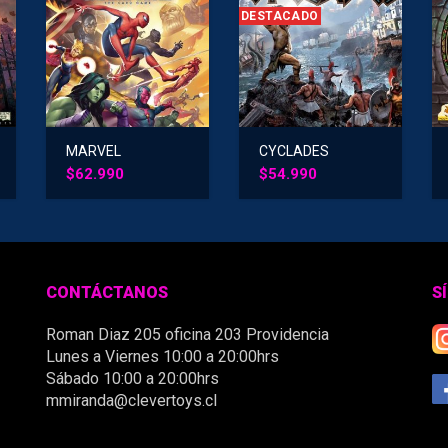
DESTACADO
MARVEL
CYCLADES
CHAMPIONS
$
62.990
$
54.990
CONTÁCTANOS
S
Roman Diaz 205 oficina 203 Providencia
Lunes a Viernes 10:00 a 20:00hrs
Sábado 10:00 a 20:00hrs
mmiranda@clevertoys.cl