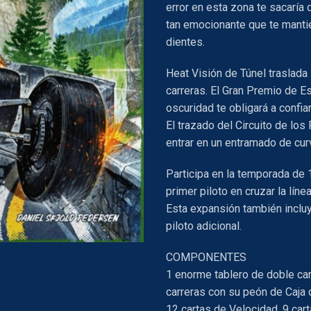
error en esta zona te sacaría 
tan emocionante que te mantie
dientes.
Heat Visión de Túnel traslada
carreras. El Gran Premio de E
oscuridad te obligará a confiar
El trazado del Circuito de los
entrar en un entramado de cur
Participa en la temporada de 
primer piloto en cruzar la líne
Esta expansión también inclu
piloto adicional.
COMPONENTES
1 enorme tablero de doble cara
carreras con su peón de Caja 
12 cartas de Velocidad, 9 car