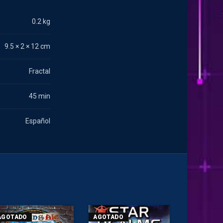
0.2 kg
9.5 × 2 × 12 cm
Fractal
45 min
Español
AGOTADO
AGOTADO