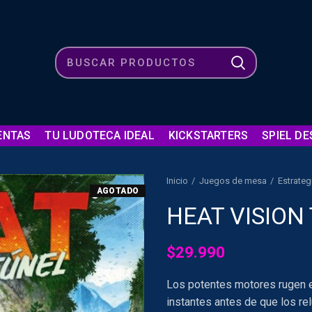
ENTAS
TU LUDOTECA IDEAL
KICKSTARTERS
SPIEL DE
Inicio
Juegos de mesa
Estrateg
AGOTADO
HEAT VISION
$
29.990
Los potentes motores rugen en
instantes antes de que los re