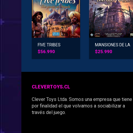
FIVE TRIBES
MANSIONES DE LA
LOCURA : EL
$
56.990
$
25.990
SANTUARIO DEL
CREPUSCULO
CLEVERTOYS.CL
Clever Toys Ltda. Somos una empresa que tiene
por finalidad el que volvamos a sociabilizar a
través del juego.