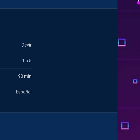
Devir
1 a 5
90 min
Español