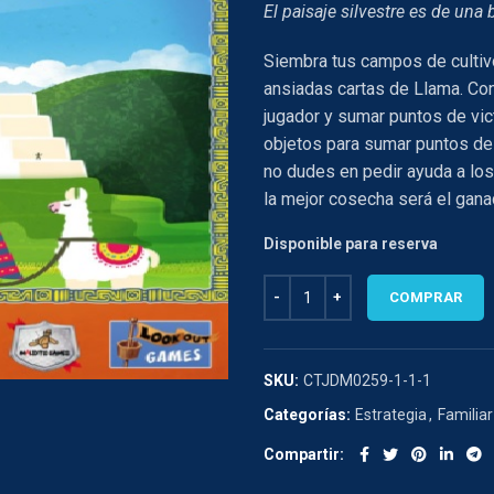
El paisaje silvestre es de una 
$34.990.
$24.
Siembra tus campos de cultivo
ansiadas cartas de Llama. Con
jugador y sumar puntos de victo
objetos para sumar puntos de 
no dudes en pedir ayuda a los
la mejor cosecha será el gana
Disponible para reserva
LLAMALAND cantidad
COMPRAR
SKU:
CTJDM0259-1-1-1
Categorías:
Estrategia
,
Familiar
Compartir