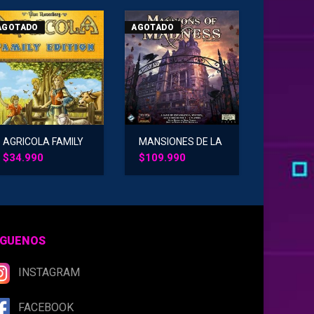
AGOTADO
AGOTADO
AGRICOLA FAMILY
MANSIONES DE LA
EDITION
LOCURA 2da ED
$
34.990
$
109.990
ÍGUENOS
INSTAGRAM
FACEBOOK