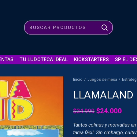
ENTAS
TU LUDOTECA IDEAL
KICKSTARTERS
SPIEL DE
Inicio
Juegos de mesa
Estrateg
LLAMALAND
El
El
$
24.000
$
34.990
precio
prec
Tantas colinas y montañas en 
original
actu
tarea fácil. Sin embargo, culti
era:
es: