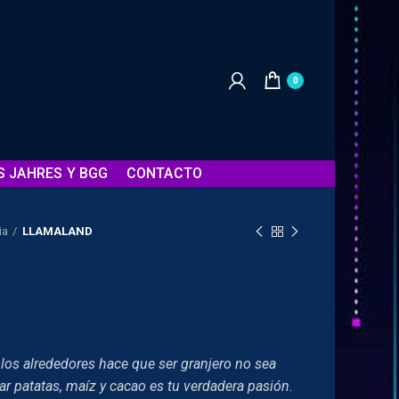
0
S JAHRES Y BGG
CONTACTO
ia
LLAMALAND
io
los alrededores hace que ser granjero no sea
al
var patatas, maíz y cacao es tu verdadera pasión.