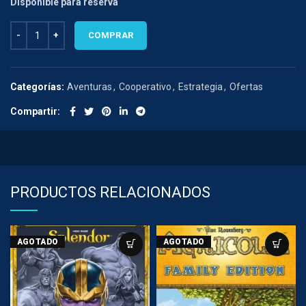
Disponible para reserva
MICE AND MYSTICS 3ra Edicion cantidad
COMPRAR
Categorías:
Aventuras
,
Cooperativo
,
Estrategia
,
Ofertas
Compartir
PRODUCTOS RELACIONADOS
AGOTADO
AGOTADO