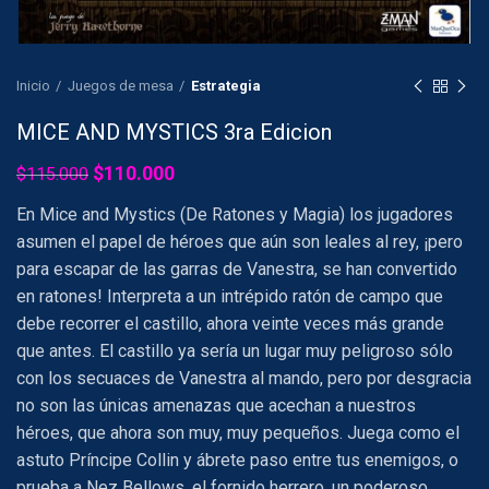
Inicio
Juegos de mesa
Estrategia
MICE AND MYSTICS 3ra Edicion
El
El
$
110.000
$
115.000
precio
precio
En Mice and Mystics (De Ratones y Magia) los jugadores
original
actual
era:
es:
asumen el papel de héroes que aún son leales al rey, ¡pero
$115.000.
$110.000.
para escapar de las garras de Vanestra, se han convertido
en ratones! Interpreta a un intrépido ratón de campo que
debe recorrer el castillo, ahora veinte veces más grande
que antes. El castillo ya sería un lugar muy peligroso sólo
con los secuaces de Vanestra al mando, pero por desgracia
no son las únicas amenazas que acechan a nuestros
héroes, que ahora son muy, muy pequeños. Juega como el
astuto Príncipe Collin y ábrete paso entre tus enemigos, o
prueba a Nez Bellows, el fornido herrero, un poderoso