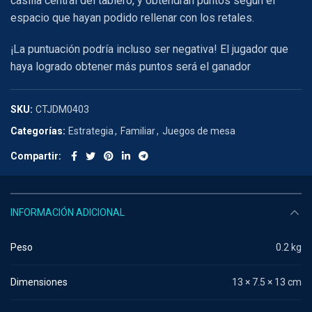
casilla central del tablero, y obtendrán puntos según el
espacio que hayan podido rellenar con los retales.
¡La puntuación podría incluso ser negativa! El jugador que
haya logrado obtener más puntos será el ganador
SKU:
CTJDM0403
Categorías:
Estrategia
,
Familiar
,
Juegos de mesa
Compartir
INFORMACIÓN ADICIONAL
Peso
0.2 kg
Dimensiones
13 × 7.5 × 13 cm