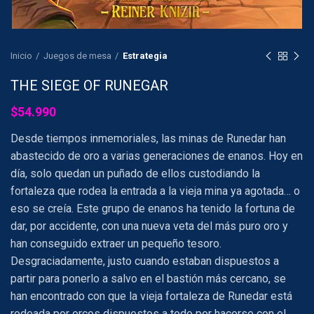
Inicio
Juegos de mesa
Estrategia
THE SIEGE OF RUNEGAR
$
54.990
Desde tiempos inmemoriales, las minas de Runedar han
abastecido de oro a varias generaciones de enanos. Hoy en
día, solo quedan un puñado de ellos custodiando la
fortaleza que rodea la entrada a la vieja mina ya agotada… o
eso se creía. Este grupo de enanos ha tenido la fortuna de
dar, por accidente, con una nueva veta del más puro oro y
han conseguido extraer un pequeño tesoro.
Desgraciadamente, justo cuando estaban dispuestos a
partir para ponerlo a salvo en el bastión más cercano, se
han encontrado con que la vieja fortaleza de Runedar está
rodeada por orcos dispuestos a todo por hacerse con el