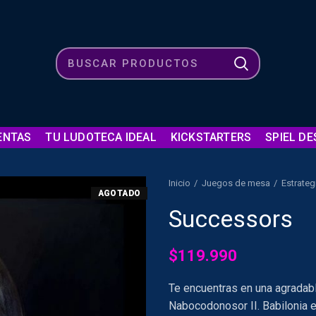
ENTAS
TU LUDOTECA IDEAL
KICKSTARTERS
SPIEL DE
Inicio
Juegos de mesa
Estrateg
AGOTADO
Successors
$
119.990
Te encuentras en una agradabl
Nabocodonosor II. Babilonia es