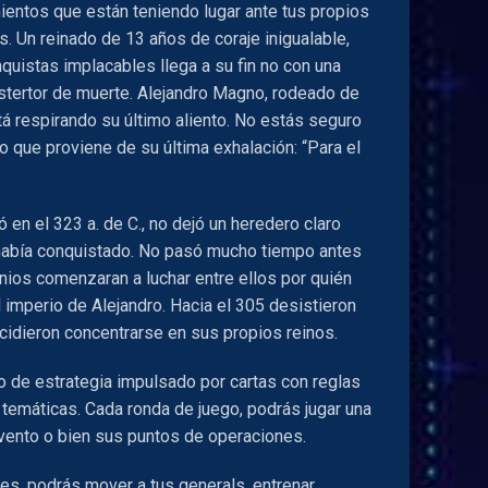
ientos que están teniendo lugar ante tus propios
s. Un reinado de 13 años de coraje inigualable,
quistas implacables llega a su fin no con una
 estertor de muerte. Alejandro Magno, rodeado de
á respirando su último aliento. No estás seguro
o que proviene de su última exhalación: “Para el
en el 323 a. de C., no dejó un heredero claro
había conquistado. No pasó mucho tiempo antes
ios comenzaran a luchar entre ellos por quién
 imperio de Alejandro. Hacia el 305 desistieron
ecidieron concentrarse en sus propios reinos.
 de estrategia impulsado por cartas con reglas
temáticas. Cada ronda de juego, podrás jugar una
evento o bien sus puntos de operaciones.
es, podrás mover a tus generals, entrenar