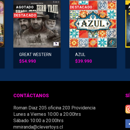
AGOTADO
DESTACADO
DESTACADO
GREAT WESTERN
AZUL
TRAIL
$
54.990
$
39.990
CONTÁCTANOS
S
Roman Diaz 205 oficina 203 Providencia
Lunes a Viernes 10:00 a 20:00hrs
Sábado 10:00 a 20:00hrs
mmiranda@clevertoys.cl