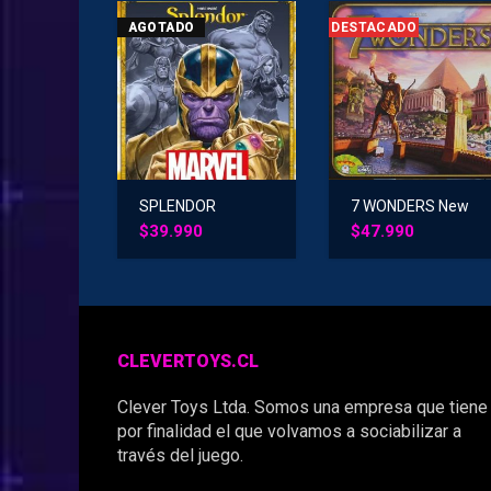
AGOTADO
DESTACADO
SPLENDOR
7 WONDERS New
MARVEL
Version
$
39.990
$
47.990
CLEVERTOYS.CL
Clever Toys Ltda. Somos una empresa que tiene
por finalidad el que volvamos a sociabilizar a
través del juego.