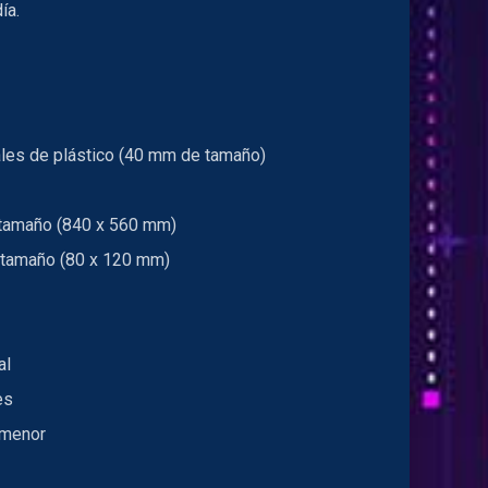
día.
ales de plástico (40 mm de tamaño)
n tamaño (840 x 560 mm)
n tamaño (80 x 120 mm)
al
es
 menor