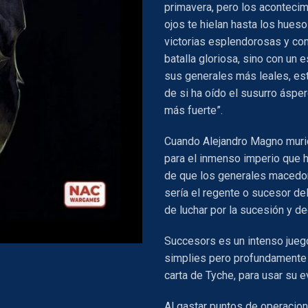
primavera, pero los acontecim
ojos te hielan hasta los hueso
victorias esplendorosas y con
batalla gloriosa, sino con un
sus generales más leales, est
de si ha oído el susurro ásper
más fuerte”.
Cuando Alejandro Magno murió 
para el inmenso imperio que 
de que los generales macedon
sería el regente o sucesor del
de luchar por la sucesión y d
Succesors es un intenso juego
simplies pero profundamente 
carta de Tyche, para usar su 
Al gastar puntos de operacion