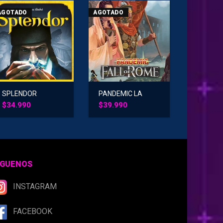
AGOTADO
AGOTADO
SPLENDOR
PANDEMIC LA
CAIDA DE ROMA
$
34.990
$
39.990
ÍGUENOS
INSTAGRAM
FACEBOOK