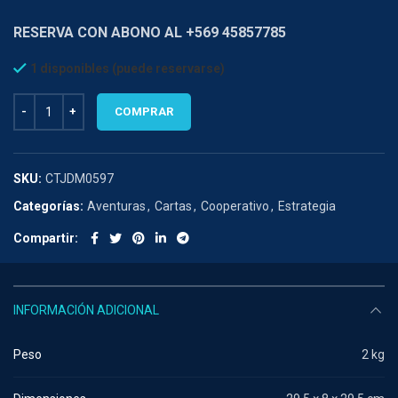
RESERVA CON ABONO AL +569 45857785
1 disponibles (puede reservarse)
ARKHAM HORROR : las llaves escarlata expansión campaña cantidad
COMPRAR
SKU:
CTJDM0597
Categorías:
Aventuras
,
Cartas
,
Cooperativo
,
Estrategia
Compartir
INFORMACIÓN ADICIONAL
Peso
2 kg